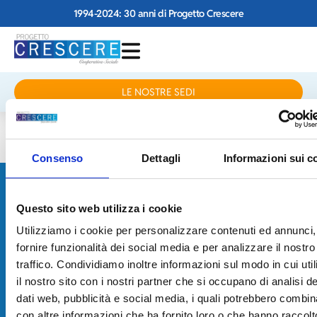
1994-2024: 30 anni di Progetto Crescere
LE NOSTRE SEDI
RITA CAMPANI
Consenso
Dettagli
Informazioni sui c
PROGETTO
Questo sito web utilizza i cookie
CRESCERE
Utilizziamo i cookie per personalizzare contenuti ed annunci,
fornire funzionalità dei social media e per analizzare il nostro
traffico. Condividiamo inoltre informazioni sul modo in cui uti
Via JF Kennedy, 17 – 42124 Reggio Emilia
Tel 0522.934524
il nostro sito con i nostri partner che si occupano di analisi de
info@progettocrescere.re.it
Le nostre sedi
dati web, pubblicità e social media, i quali potrebbero combin
Home
5 x 1000
con altre informazioni che ha fornito loro o che hanno raccolt