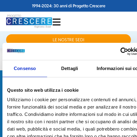
1994-2024: 30 anni di Progetto Crescere
LE NOSTRE SEDI
VALENTINA PEDRONI
Consenso
Dettagli
Informazioni sui c
PROGETTO
Questo sito web utilizza i cookie
CRESCERE
Utilizziamo i cookie per personalizzare contenuti ed annunci,
fornire funzionalità dei social media e per analizzare il nostro
traffico. Condividiamo inoltre informazioni sul modo in cui uti
Via JF Kennedy, 17 – 42124 Reggio Emilia
Tel 0522.934524
il nostro sito con i nostri partner che si occupano di analisi de
info@progettocrescere.re.it
Le nostre sedi
dati web, pubblicità e social media, i quali potrebbero combin
Home
5 x 1000
con altre informazioni che ha fornito loro o che hanno raccolt