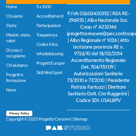
Home
5 x 1000
P. IVA 02603430352 | REA RE-
Chi siamo
Accreditamenti
296935 | Albo Nazionale Soc.
Storia
Partecipazioni
Coop. n° A232146
|progettocrescere@pec.confcooper
Mission, vision,
Trasparenza
| Albo Regionale n° 1026 | Atto
valori
Codice Etico
iscrizione provincia RE n.
Di cosa ci
9726/10 del 18/02/2014
Whistleblowing
occupiamo
Accreditamento Regionale
Progetti Europei
Chi aiutiamo
Det. 704/17.01.19 |
Skill Mind Sport
Autorizzazioni Sanitarie
Progetti e
73/2010 e 77/2010 | Presidente
formazione
Patrizia Fantuzzi | Direttore
News
Sanitario Dott. Ciro Ruggerini |
Codice SDI: USAL8PV
Privacy Policy
Copyright © 2025 Progetto Crescere |
Sitemap