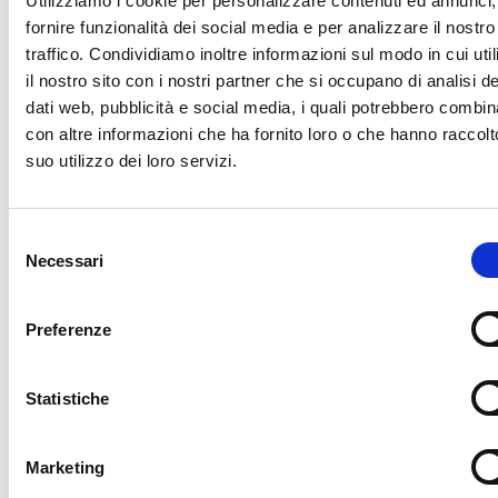
Utilizziamo i cookie per personalizzare contenuti ed annunci,
fornire funzionalità dei social media e per analizzare il nostro
traffico. Condividiamo inoltre informazioni sul modo in cui uti
il nostro sito con i nostri partner che si occupano di analisi de
dati web, pubblicità e social media, i quali potrebbero combin
Progetto Crescere è un ambiente stimolante e dinamico, dove
con altre informazioni che ha fornito loro o che hanno raccolt
l’individualità è supportata da una solida equipe professionale multi-
suo utilizzo dei loro servizi.
disciplinare, che mette al primo posto sempre il paziente e il suo
benessere.
Storia
Selezione
Necessari
del
consenso
Preferenze
Statistiche
Marketing