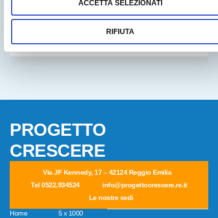
ACCETTA SELEZIONATI
Un luogo di incontro e relazione per adolescenti, gratuito,
a Reggio Emilia. Per conoscersi, giocare, sperimentare
insieme.
RIFIUTA
LEGGI TUTTO
PROGETTO
CRESCERE
Via JF Kennedy, 17 – 42124 Reggio Emilia
Tel 0522.934524
info@progettocrescere.re.it
Le nostre sedi
Home
5 x 1000