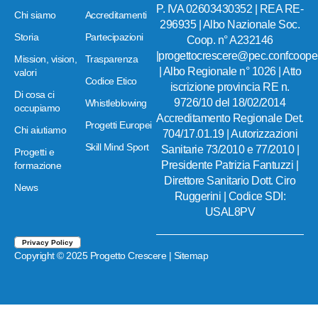
P. IVA 02603430352 | REA RE-
Chi siamo
Accreditamenti
296935 | Albo Nazionale Soc.
Storia
Partecipazioni
Coop. n° A232146
|progettocrescere@pec.confcoopera
Mission, vision,
Trasparenza
| Albo Regionale n° 1026 | Atto
valori
Codice Etico
iscrizione provincia RE n.
Di cosa ci
9726/10 del 18/02/2014
Whistleblowing
occupiamo
Accreditamento Regionale Det.
Progetti Europei
Chi aiutiamo
704/17.01.19 | Autorizzazioni
Skill Mind Sport
Sanitarie 73/2010 e 77/2010 |
Progetti e
Presidente Patrizia Fantuzzi |
formazione
Direttore Sanitario Dott. Ciro
News
Ruggerini | Codice SDI:
USAL8PV
Privacy Policy
Copyright © 2025 Progetto Crescere |
Sitemap