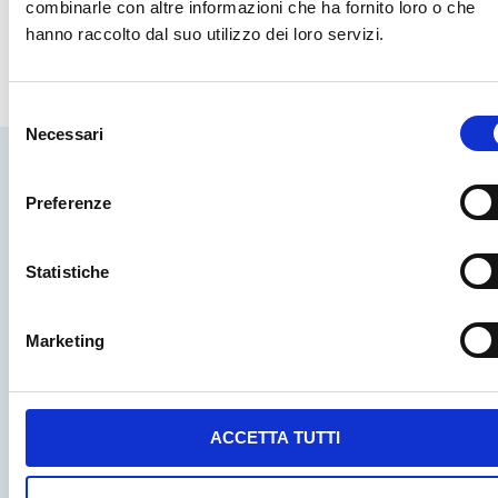
combinarle con altre informazioni che ha fornito loro o che
hanno raccolto dal suo utilizzo dei loro servizi.
Precedente
Successivo
Laboratorio di Dattilo 2026
Action Video Games 2026 – 12esima edizione
Selezione
Necessari
del
consenso
Altri argomenti
Preferenze
Statistiche
Marketing
DESTEENAZIONE – ZOOM. UN POSTO PER
ACCETTA TUTTI
GIOVANI
Cosa facciamo
,
In evidenza